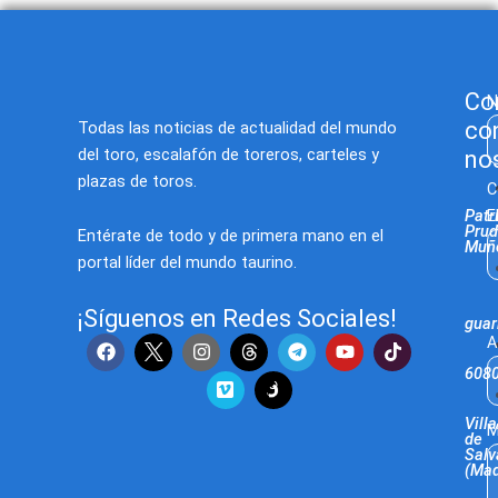
Co
N
co
Todas las noticias de actualidad del mundo
del toro, escalafón de toreros, carteles y
no
plazas de toros.
C
E
Patr
Prud
Entérate de todo y de primera mano en el
Muñ
portal líder del mundo taurino.
¡Síguenos en Redes Sociales!
gua
F
I
V
T
Y
T
A
a
n
i
e
o
i
608
c
s
m
l
u
k
e
t
e
e
t
t
b
a
o
g
u
o
Villa
M
o
g
r
b
k
de
o
r
a
e
Salv
(Mad
k
a
m
m