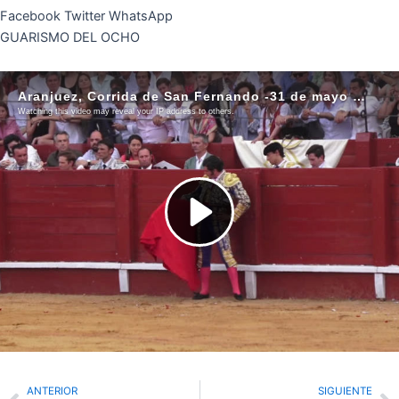
Facebook
Twitter
WhatsApp
GUARISMO DEL OCHO
Prev
N
ANTERIOR
SIGUIENTE