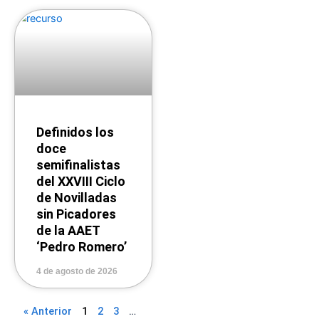
Definidos los
doce
semifinalistas
del XXVIII Ciclo
de Novilladas
sin Picadores
de la AAET
‘Pedro Romero’
4 de agosto de 2026
« Anterior
1
2
3
…