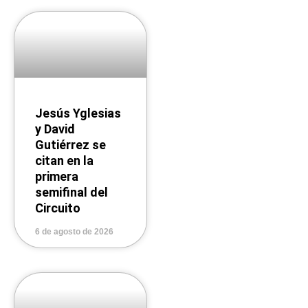
Jesús Yglesias
y David
Gutiérrez se
citan en la
primera
semifinal del
Circuito
6 de agosto de 2026