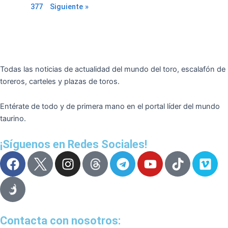
377
Siguiente »
Todas las noticias de actualidad del mundo del toro, escalafón de
toreros, carteles y plazas de toros.
Entérate de todo y de primera mano en el portal líder del mundo
taurino.
¡Síguenos en Redes Sociales!
F
I
T
Y
T
V
a
n
e
o
i
i
c
s
l
u
k
m
e
t
e
t
t
e
b
a
g
u
o
o
o
g
r
b
k
Contacta con nosotros: