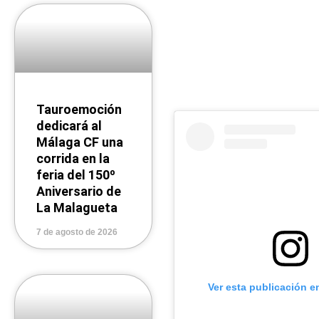
P
P
P
P
a
a
a
a
g
g
g
g
e
e
e
e
Tauroemoción
dedicará al
Málaga CF una
corrida en la
feria del 150º
Aniversario de
La Malagueta
7 de agosto de 2026
Ver esta publicación e