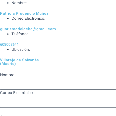
o
r
a
e
Nombre:
k
a
m
Patricia Prudencio Muñoz
m
Correo Electrónico:
guarismodelocho@gmail.com
Teléfono:
608008641
Ubicación:
Villarejo de Salvanés
(Madrid)
Nombre
Correo Electrónico