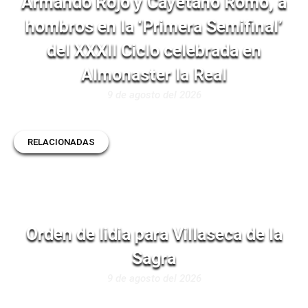
Armando Rojo y Cayetano Romo, a
hombros en la ‘Primera Semifinal’
del XXXII Ciclo celebrada en
Almonaster la Real
9 de agosto del 2026
RELACIONADAS
Orden de lidia para Villaseca de la
Sagra
9 de agosto del 2026