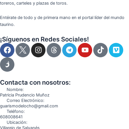
toreros, carteles y plazas de toros.
Entérate de todo y de primera mano en el portal líder del mundo
taurino.
¡Síguenos en Redes Sociales!
F
I
T
Y
T
V
a
n
e
o
i
i
c
s
l
u
k
m
e
t
e
t
t
e
b
a
g
u
o
o
o
g
r
b
k
Contacta con nosotros:
o
r
a
e
Nombre:
k
a
m
Patricia Prudencio Muñoz
Correo Electrónico:
m
guarismodelocho@gmail.com
Teléfono:
608008641
Ubicación:
Villarejo de Salvanés