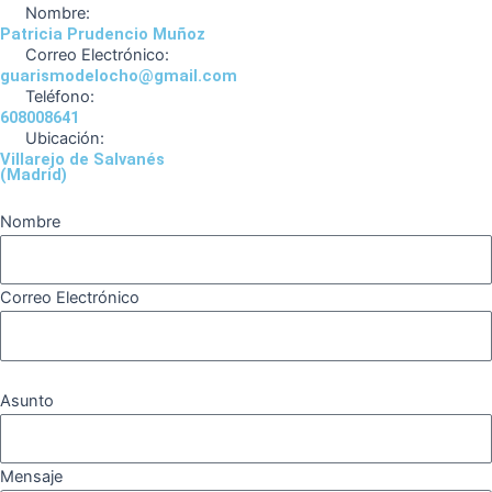
o
r
a
e
Nombre:
k
a
m
Patricia Prudencio Muñoz
Correo Electrónico:
m
guarismodelocho@gmail.com
Teléfono:
608008641
Ubicación:
Villarejo de Salvanés
(Madrid)
Nombre
Correo Electrónico
Asunto
Mensaje