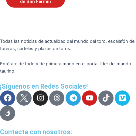
de San Fermín
Todas las noticias de actualidad del mundo del toro, escalafón de
toreros, carteles y plazas de toros.
Entérate de todo y de primera mano en el portal líder del mundo
taurino.
¡Síguenos en Redes Sociales!
F
I
T
Y
T
V
a
n
e
o
i
i
c
s
l
u
k
m
e
t
e
t
t
e
b
a
g
u
o
o
o
g
r
b
k
Contacta con nosotros: