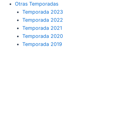
o
r
a
e
Otras Temporadas
k
a
m
Temporada 2023
Temporada 2022
m
Temporada 2021
Temporada 2020
Temporada 2019