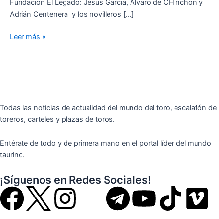
Fundación El Legado: Jesús García, Álvaro de CHinchón y
Adrián Centenera y los novilleros […]
Leer más »
Todas las noticias de actualidad del mundo del toro, escalafón de
toreros, carteles y plazas de toros.
Entérate de todo y de primera mano en el portal líder del mundo
taurino.
¡Síguenos en Redes Sociales!
F
I
T
Y
T
V