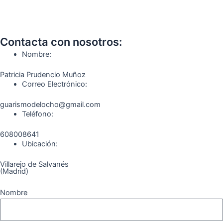
a
n
e
o
i
i
c
s
l
u
k
m
Contacta con nosotros:
e
t
e
t
t
e
Nombre:
b
a
g
u
o
o
Patricia Prudencio Muñoz
Correo Electrónico:
o
g
r
b
k
guarismodelocho@gmail.com
Teléfono:
o
r
a
e
608008641
k
a
m
Ubicación:
Villarejo de Salvanés
m
(Madrid)
Nombre