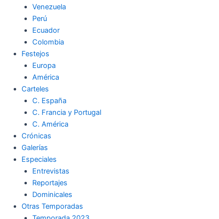
Venezuela
k
a
m
Perú
Ecuador
m
Colombia
Festejos
Europa
América
Carteles
C. España
C. Francia y Portugal
C. América
Crónicas
Galerías
Especiales
Entrevistas
Reportajes
Dominicales
Otras Temporadas
Temporada 2023