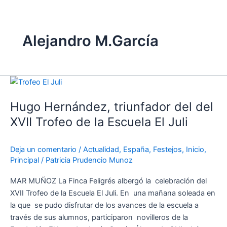
Alejandro M.García
Hugo
Hernández,
Hugo Hernández, triunfador del del
triunfador
del
XVII Trofeo de la Escuela El Juli
del
XVII
Deja un comentario
/
Actualidad
,
España
,
Festejos
,
Inicio
,
Trofeo
Principal
/
Patricia Prudencio Munoz
de
la
MAR MUÑOZ La Finca Feligrés albergó la celebración del
Escuela
XVII Trofeo de la Escuela El Juli. En una mañana soleada en
El
la que se pudo disfrutar de los avances de la escuela a
Juli
través de sus alumnos, participaron novilleros de la