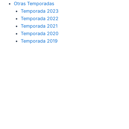
o
r
a
e
Otras Temporadas
k
a
m
Temporada 2023
Temporada 2022
m
Temporada 2021
Temporada 2020
Temporada 2019