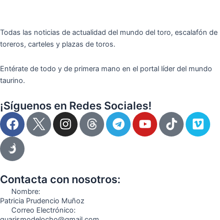
Todas las noticias de actualidad del mundo del toro, escalafón de
toreros, carteles y plazas de toros.
Entérate de todo y de primera mano en el portal líder del mundo
taurino.
¡Síguenos en Redes Sociales!
F
I
T
Y
T
V
a
n
e
o
i
i
c
s
l
u
k
m
e
t
e
t
t
e
b
a
g
u
o
o
o
g
r
b
k
Contacta con nosotros:
o
r
a
e
Nombre:
k
a
m
Patricia Prudencio Muñoz
Correo Electrónico:
m
guarismodelocho@gmail.com