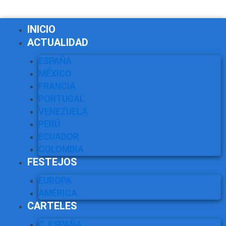
INICIO
ACTUALIDAD
ESPAÑA
MÉXICO
FRANCIA
PORTUGAL
VENEZUELA
PERÚ
ECUADOR
COLOMBIA
FESTEJOS
EUROPA
AMÉRICA
CARTELES
C. ESPAÑA