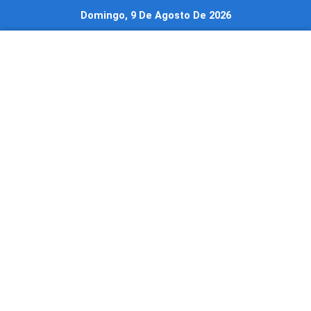
Ir
Domingo, 9 De Agosto De 2026
al
contenido