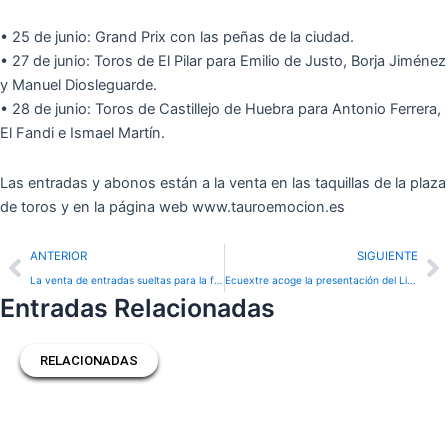
• 25 de junio: Grand Prix con las peñas de la ciudad.
• 27 de junio: Toros de El Pilar para Emilio de Justo, Borja Jiménez
y Manuel Diosleguarde.
• 28 de junio: Toros de Castillejo de Huebra para Antonio Ferrera,
El Fandi e Ismael Martín.
Las entradas y abonos están a la venta en las taquillas de la plaza
de toros y en la página web www.tauroemocion.es
Prev
N
ANTERIOR
SIGUIENTE
La venta de entradas sueltas para la feria taurina de Zamora arranca el martes 9 de junio
Ecuextre acoge la presentación del Libro Verde del Toro Bravo de la Real Unión de Criadores de Toros de Lidia
Entradas Relacionadas
RELACIONADAS