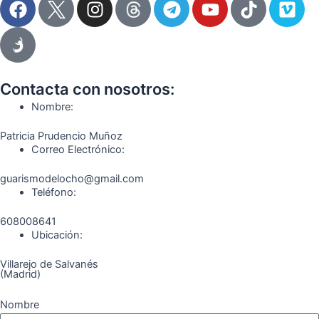
a
n
e
o
i
i
c
s
l
u
k
m
e
t
e
t
t
e
b
a
g
u
o
o
o
g
r
b
k
Contacta con nosotros:
o
r
a
e
Nombre:
k
a
m
Patricia Prudencio Muñoz
m
Correo Electrónico:
guarismodelocho@gmail.com
Teléfono:
608008641
Ubicación:
Villarejo de Salvanés
(Madrid)
Nombre