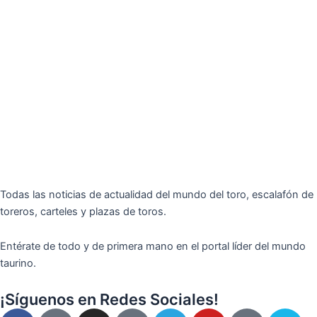
Todas las noticias de actualidad del mundo del toro, escalafón de
toreros, carteles y plazas de toros.
Entérate de todo y de primera mano en el portal líder del mundo
taurino.
¡Síguenos en Redes Sociales!
F
I
T
Y
T
V