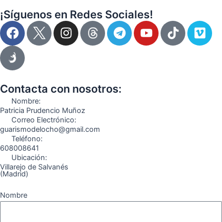
¡Síguenos en Redes Sociales!
F
I
T
Y
T
V
a
n
e
o
i
i
c
s
l
u
k
m
e
t
e
t
t
e
b
a
g
u
o
o
o
g
r
b
k
Contacta con nosotros:
o
r
a
e
Nombre:
k
a
m
Patricia Prudencio Muñoz
Correo Electrónico:
m
guarismodelocho@gmail.com
Teléfono:
608008641
Ubicación:
Villarejo de Salvanés
(Madrid)
Nombre