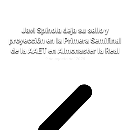
Javi Spínola deja su sello y
proyección en la Primera Semifinal
de la AAET en Almonaster la Real
9 de agosto del 2026