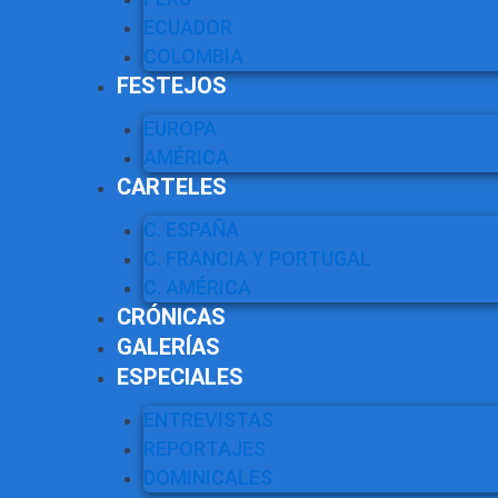
ECUADOR
COLOMBIA
FESTEJOS
EUROPA
AMÉRICA
CARTELES
C. ESPAÑA
C. FRANCIA Y PORTUGAL
C. AMÉRICA
CRÓNICAS
GALERÍAS
ESPECIALES
ENTREVISTAS
REPORTAJES
DOMINICALES