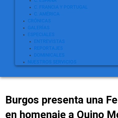
C. ESPAÑA
C. FRANCIA Y PORTUGAL
C. AMÉRICA
CRÓNICAS
GALERÍAS
ESPECIALES
ENTREVISTAS
REPORTAJES
DOMINICALES
NUESTROS SERVICIOS
Burgos presenta una Fe
en homenaje a Quino M