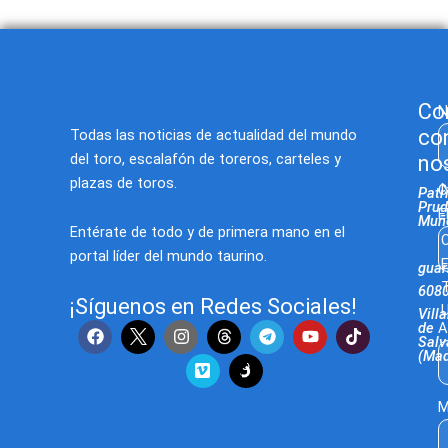
Co
N
co
Todas las noticias de actualidad del mundo
del toro, escalafón de toreros, carteles y
no
plazas de toros.
C
Patr
Prud
E
Muñ
Entérate de todo y de primera mano en el
C
portal líder del mundo taurino.
E
gua
T
608
¡Síguenos en Redes Sociales!
U
Villa
F
I
V
T
Y
T
de
A
Salv
a
n
i
e
o
i
(Mad
c
s
m
l
u
k
e
t
e
e
t
t
b
a
o
g
u
o
M
o
g
r
b
k
o
r
a
e
k
a
m