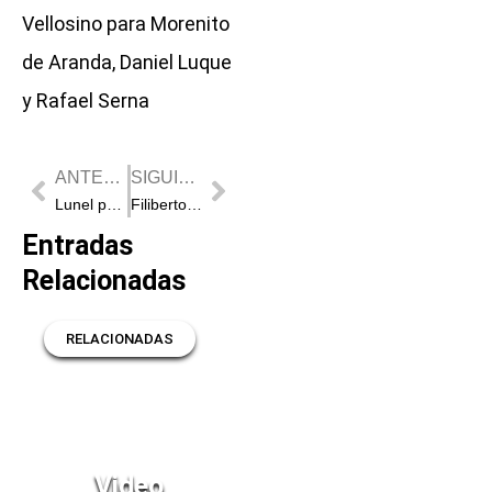
Vellosino para Morenito
de Aranda, Daniel Luque
y Rafael Serna
Prev
Next
ANTERIOR
SIGUIENTE
Lunel presenta los carteles de su Feria
Filiberto hará el paseíllo este domingo en Valentín
Entradas
Relacionadas
RELACIONADAS
RELACIONADAS
Video
Gorka Jerez