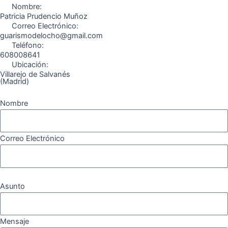
o
r
a
e
Nombre:
k
a
m
Patricia Prudencio Muñoz
Correo Electrónico:
m
guarismodelocho@gmail.com
Teléfono:
608008641
Ubicación:
Villarejo de Salvanés
(Madrid)
Nombre
Correo Electrónico
Asunto
Mensaje