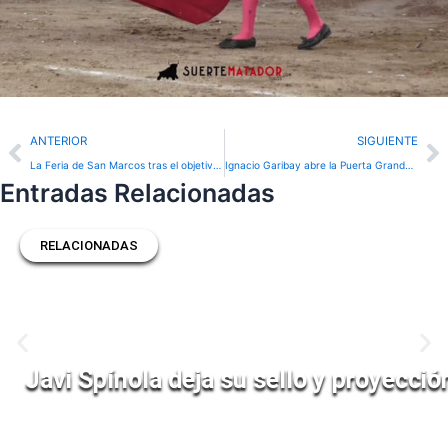
Prev
N
ANTERIOR
SIGUIENTE
La Feria de San Marcos tras el objetivo de Emilio Méndez
Ignacio Garibay abre la Puerta Grande en Valencia
Entradas Relacionadas
RELACIONADAS
Javi Spínola deja su sello y proyecci