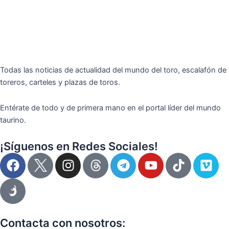
Todas las noticias de actualidad del mundo del toro, escalafón de
toreros, carteles y plazas de toros.
Entérate de todo y de primera mano en el portal líder del mundo
taurino.
¡Síguenos en Redes Sociales!
F
I
T
Y
T
V
a
n
e
o
i
i
c
s
l
u
k
m
e
t
e
t
t
e
b
a
g
u
o
o
o
g
r
b
k
Contacta con nosotros: