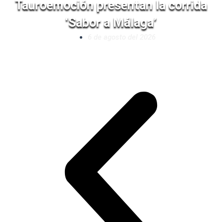
Tauroemoción presentan la corrida
‘Sabor a Málaga’
6 de agosto del 2026