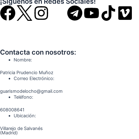
¡Síguenos en Redes Sociales!
F
I
T
Y
T
V
a
n
e
o
i
i
c
s
l
u
k
m
Contacta con nosotros:
e
t
e
t
t
e
Nombre:
b
a
g
u
o
o
Patricia Prudencio Muñoz
Correo Electrónico:
o
g
r
b
k
guarismodelocho@gmail.com
Teléfono:
o
r
a
e
608008641
k
a
m
Ubicación:
Villarejo de Salvanés
m
(Madrid)