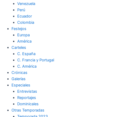
Venezuela
k
a
m
Perú
Ecuador
m
Colombia
Festejos
Europa
América
Carteles
C. España
C. Francia y Portugal
C. América
Crónicas
Galerías
Especiales
Entrevistas
Reportajes
Dominicales
Otras Temporadas
Temporada 2023