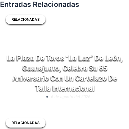
Entradas Relacionadas
RELACIONADAS
La Plaza De Toros “La Luz” De León,
Guanajuato, Celebra Su 65
Aniversario Con Un Cartelazo De
Talla Internacional
6 de agosto del 2026
RELACIONADAS