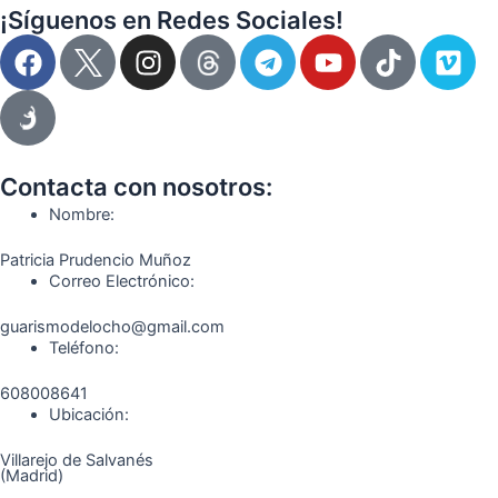
¡Síguenos en Redes Sociales!
F
I
T
Y
T
V
a
n
e
o
i
i
c
s
l
u
k
m
e
t
e
t
t
e
b
a
g
u
o
o
o
g
r
b
k
Contacta con nosotros:
o
r
a
e
Nombre:
k
a
m
Patricia Prudencio Muñoz
m
Correo Electrónico:
guarismodelocho@gmail.com
Teléfono:
608008641
Ubicación:
Villarejo de Salvanés
(Madrid)