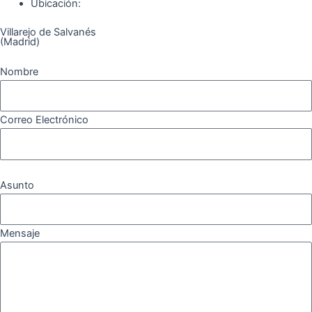
k
a
m
Ubicación:
Villarejo de Salvanés
m
(Madrid)
Nombre
Correo Electrónico
Asunto
Mensaje