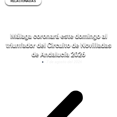
RELACIONADAS
Málaga coronará este domingo al
triunfador del Circuito de Novilladas
de Andalucía 2026
7 de agosto del 2026