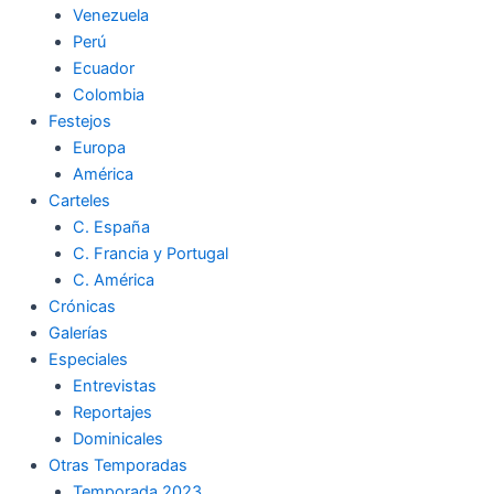
Venezuela
k
a
m
Perú
Ecuador
m
Colombia
Festejos
Europa
América
Carteles
C. España
C. Francia y Portugal
C. América
Crónicas
Galerías
Especiales
Entrevistas
Reportajes
Dominicales
Otras Temporadas
Temporada 2023