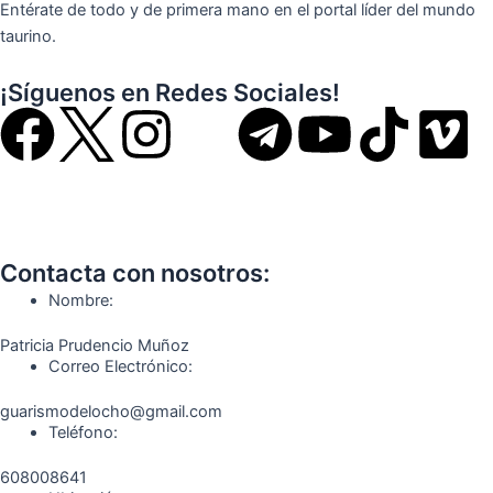
Entérate de todo y de primera mano en el portal líder del mundo
taurino.
¡Síguenos en Redes Sociales!
F
I
T
Y
T
V
a
n
e
o
i
i
c
s
l
u
k
m
Contacta con nosotros:
e
t
e
t
t
e
Nombre:
b
a
g
u
o
o
Patricia Prudencio Muñoz
Correo Electrónico:
o
g
r
b
k
guarismodelocho@gmail.com
Teléfono:
o
r
a
e
608008641