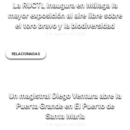
La RUCTL inaugura en Málaga la
mayor exposición al aire libre sobre
el toro bravo y la biodiversidad
8 de agosto del 2026
RELACIONADAS
Un magistral Diego Ventura abre la
Puerta Grande en El Puerto de
Santa María
7 de agosto del 2026