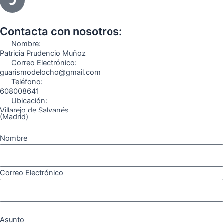
e
t
e
t
t
e
b
a
g
u
o
o
o
g
r
b
k
Contacta con nosotros:
o
r
a
e
Nombre:
k
a
m
Patricia Prudencio Muñoz
Correo Electrónico:
m
guarismodelocho@gmail.com
Teléfono:
608008641
Ubicación:
Villarejo de Salvanés
(Madrid)
Nombre
Correo Electrónico
Asunto