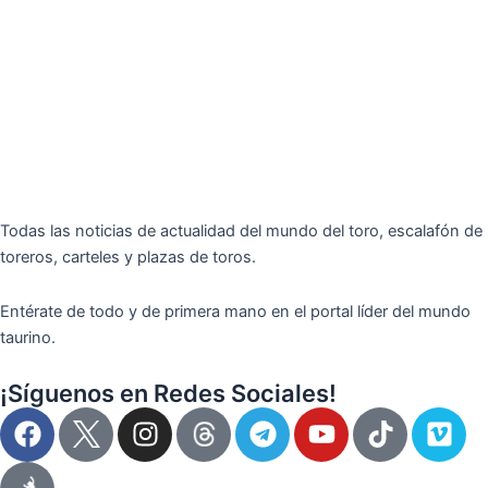
Todas las noticias de actualidad del mundo del toro, escalafón de
toreros, carteles y plazas de toros.
Entérate de todo y de primera mano en el portal líder del mundo
taurino.
¡Síguenos en Redes Sociales!
F
I
T
Y
T
V
a
n
e
o
i
i
c
s
l
u
k
m