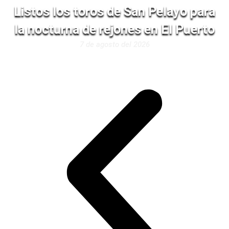
Listos los toros de San Pelayo para
la nocturna de rejones en El Puerto
7 de agosto del 2026