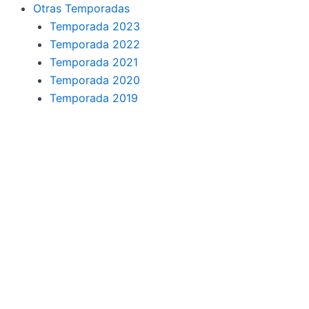
o
r
a
e
Otras Temporadas
k
a
m
Temporada 2023
Temporada 2022
m
Temporada 2021
Temporada 2020
Temporada 2019