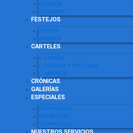
ECUADOR
COLOMBIA
FESTEJOS
EUROPA
AMÉRICA
CARTELES
C. ESPAÑA
C. FRANCIA Y PORTUGAL
C. AMÉRICA
CRÓNICAS
GALERÍAS
ESPECIALES
ENTREVISTAS
REPORTAJES
DOMINICALES
NUESTROS SERVICIOS