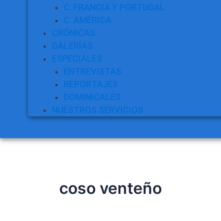
C. FRANCIA Y PORTUGAL
C. AMÉRICA
CRÓNICAS
GALERÍAS
ESPECIALES
ENTREVISTAS
REPORTAJES
DOMINICALES
NUESTROS SERVICIOS
coso venteño