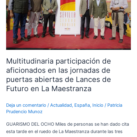
las
jornadas
de
puertas
abiertas
de
Lances
de
Multitudinaria participación de
Futuro
aficionados en las jornadas de
en
puertas abiertas de Lances de
La
Futuro en La Maestranza
Maestranza
Deja un comentario
/
Actualidad
,
España
,
Inicio
/
Patricia
Prudencio Munoz
GUARISMO DEL OCHO Miles de personas se han dado cita
esta tarde en el ruedo de La Maestranza durante las tres