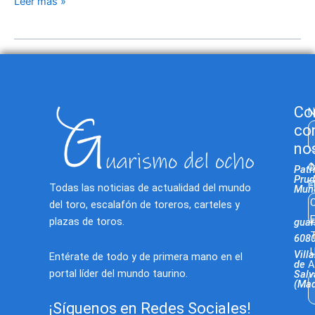
Leer más »
acercan
el
toreo
a
los
internos
de
Co
N
Sevilla
co
III
no
C
Patr
Prud
E
Todas las noticias de actualidad del mundo
Muñ
C
del toro, escalafón de toreros, carteles y
E
plazas de toros.
gua
T
608
U
Villa
Entérate de todo y de primera mano en el
de
A
portal líder del mundo taurino.
Salv
(Mad
¡Síguenos en Redes Sociales!