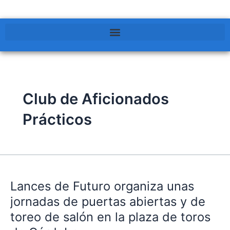
Club de Aficionados
Prácticos
Lances
de
Lances de Futuro organiza unas
Futuro
organiza
jornadas de puertas abiertas y de
unas
toreo de salón en la plaza de toros
jornadas