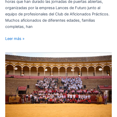
horas que han durado las jornadas de puertas abiertas,
organizadas por la empresa Lances de Futuro junto al
equipo de profesionales del Club de Aficionados Prácticos.
Muchos aficionados de diferentes edades, familias
completas, han
Leer más »
Cientos
de
escolares
llenan
la
Maestranza
en
las
jornadas
didácticas