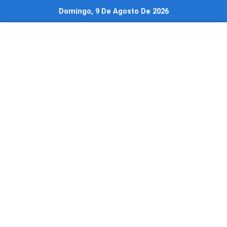
Ir
Domingo, 9 De Agosto De 2026
al
contenido