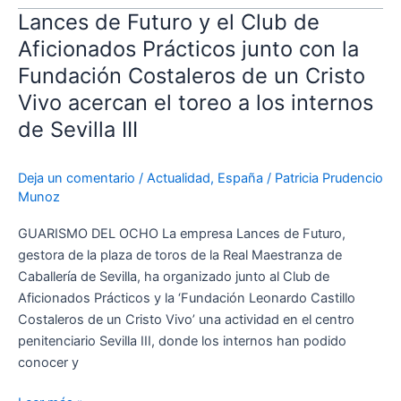
Lances de Futuro y el Club de
Lances
de
Aficionados Prácticos junto con la
Futuro
Fundación Costaleros de un Cristo
y
Vivo acercan el toreo a los internos
el
de Sevilla III
Club
de
Aficionados
Deja un comentario
/
Actualidad
,
España
/
Patricia Prudencio
Prácticos
Munoz
junto
GUARISMO DEL OCHO La empresa Lances de Futuro,
con
gestora de la plaza de toros de la Real Maestranza de
la
Caballería de Sevilla, ha organizado junto al Club de
Fundación
Aficionados Prácticos y la ‘Fundación Leonardo Castillo
Costaleros
Costaleros de un Cristo Vivo’ una actividad en el centro
de
penitenciario Sevilla III, donde los internos han podido
un
conocer y
Cristo
Vivo