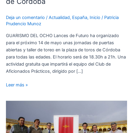
de Córdoba
de
puertas
abiertas
Deja un comentario
/
Actualidad
,
España
,
Inicio
/
Patricia
Prudencio Munoz
y
de
GUARISMO DEL OCHO Lances de Futuro ha organizado
toreo
para el próximo 14 de mayo unas jornadas de puertas
de
abiertas y taller de toreo en la plaza de toros de Córdoba
salón
para todas las edades. El horario será de 18.30h a 21h. Una
en
actividad gratuita que impartirá el equipo del Club de
la
Aficionados Prácticos, dirigido por […]
plaza
de
Leer más »
toros
de
Córdoba
Multitudinaria
participación
de
aficionados
en