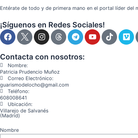
Entérate de todo y de primera mano en el portal líder del 
¡Síguenos en Redes Sociales!
F
I
T
Y
T
V
a
n
e
o
i
i
c
s
l
u
k
m
e
t
e
t
t
e
Contacta con nosotros:
b
a
g
u
o
o
Nombre:
o
g
r
b
k
Patricia Prudencio Muñoz
o
r
a
e
Correo Electrónico:
guarismodelocho@gmail.com
k
a
m
Teléfono:
m
608008641
Ubicación:
Villarejo de Salvanés
(Madrid)
Nombre