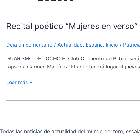
Recital poético “Mujeres en verso”
Recital
poético
“Mujeres
Deja un comentario
/
Actualidad
,
España
,
Inicio
/
Patric
en
verso”
GUARISMO DEL OCHO El Club Cocherito de Bilbao será esc
en
rapsoda Carmen Martínez. El acto tendrá lugar el jueves 
el
Club
Leer más »
Cocherito
de
Bilbao
Todas las noticias de actualidad del mundo del toro, escala