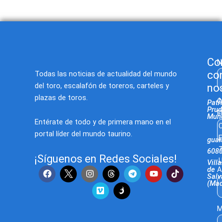
Co
N
co
Todas las noticias de actualidad del mundo
del toro, escalafón de toreros, carteles y
no
plazas de toros.
C
Patr
Prud
E
Muñ
Entérate de todo y de primera mano en el
C
portal líder del mundo taurino.
E
gua
T
608
¡Síguenos en Redes Sociales!
U
Villa
F
I
V
T
Y
T
de
A
Salv
a
n
i
e
o
i
(Mad
c
s
m
l
u
k
e
t
e
e
t
t
b
a
o
g
u
o
M
o
g
r
b
k
o
r
a
e