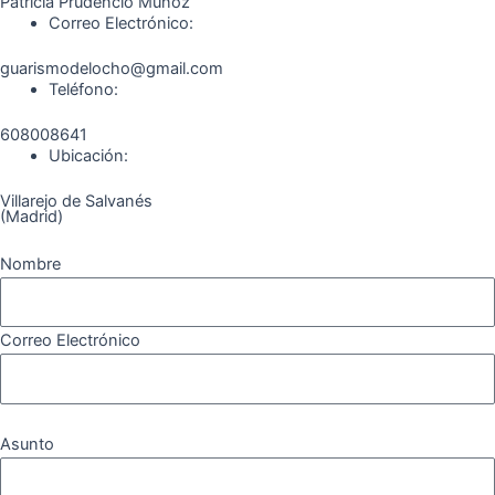
b
a
g
u
o
o
Patricia Prudencio Muñoz
Correo Electrónico:
o
g
r
b
k
guarismodelocho@gmail.com
Teléfono:
o
r
a
e
608008641
k
a
m
Ubicación:
Villarejo de Salvanés
m
(Madrid)
Nombre
Correo Electrónico
Asunto