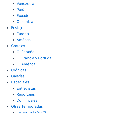
Venezuela
k
a
m
Perú
Ecuador
m
Colombia
Festejos
Europa
América
Carteles
C. España
C. Francia y Portugal
C. América
Crónicas
Galerías
Especiales
Entrevistas
Reportajes
Dominicales
Otras Temporadas
Temporada 2023