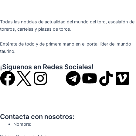
Todas las noticias de actualidad del mundo del toro, escalafón de
toreros, carteles y plazas de toros.
Entérate de todo y de primera mano en el portal líder del mundo
taurino.
¡Síguenos en Redes Sociales!
F
I
T
Y
T
V
a
n
e
o
i
i
c
s
l
u
k
m
Contacta con nosotros:
e
t
e
t
t
e
Nombre: