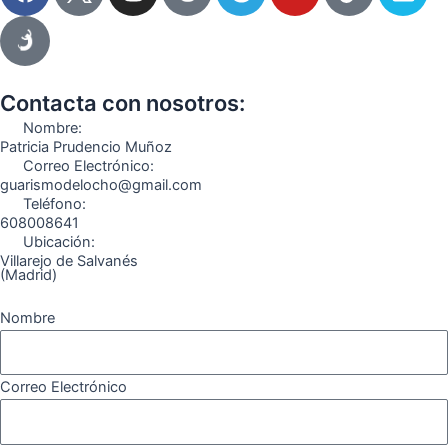
a
n
e
o
i
i
c
s
l
u
k
m
e
t
e
t
t
e
b
a
g
u
o
o
o
g
r
b
k
Contacta con nosotros:
o
r
a
e
Nombre:
k
a
m
Patricia Prudencio Muñoz
Correo Electrónico:
m
guarismodelocho@gmail.com
Teléfono:
608008641
Ubicación:
Villarejo de Salvanés
(Madrid)
Nombre
Correo Electrónico