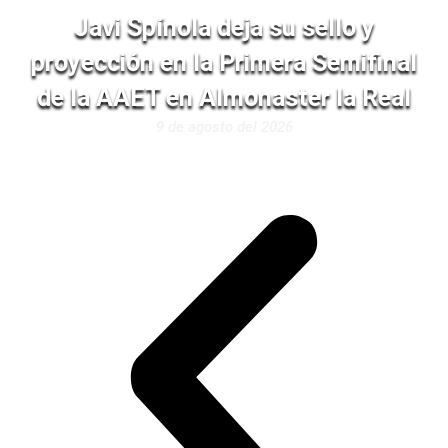
Javi Spínola deja su sello y
proyección en la Primera Semifinal
de la AAET en Almonaster la Real
9 de agosto del 2026