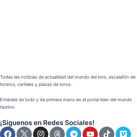
Todas las noticias de actualidad del mundo del toro, escalafón de
toreros, carteles y plazas de toros.
Entérate de todo y de primera mano en el portal líder del mundo
taurino.
¡Síguenos en Redes Sociales!
F
I
T
Y
T
V