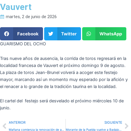
Vauvert
martes, 2 de junio de 2026
Facebook
Twitter
WhatsApp
GUARISMO DEL OCHO
Tras nueve años de ausencia, la corrida de toros regresará en la
localidad francesa de Vauvert el próximo domingo 9 de agosto.
La plaza de toros Jean-Brunel volverá a acoger este festejo
mayor, marcando así un momento muy esperado por la afición y
el renacer a lo grande de la tradición taurina en la localidad.
El cartel del festejo será desvelado el próximo miércoles 10 de
junio.
Prev
N
ANTERIOR
SIGUIENTE
Mañana comienza la renovación de abonos para la feria taurina de San Pedro de Zamora
Morante de la Puebla vuelve a Badajoz en una interesante Feria de San Juan