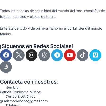
Todas las noticias de actualidad del mundo del toro, escalafón de
toreros, carteles y plazas de toros.
Entérate de todo y de primera mano en el portal líder del mundo
taurino.
¡Síguenos en Redes Sociales!
F
I
T
Y
T
V
a
n
e
o
i
i
c
s
l
u
k
m
e
t
e
t
t
e
b
a
g
u
o
o
o
g
r
b
k
Contacta con nosotros:
o
r
a
e
Nombre:
k
a
m
Patricia Prudencio Muñoz
Correo Electrónico:
m
guarismodelocho@gmail.com
Teléfono: