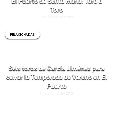
El Puerto de Santa Maria: Toro a
Toro
9 de agosto del 2026
RELACIONADAS
Seis toros de García Jiménez para
cerrar la Temporada de Verano en El
Puerto
9 de agosto del 2026