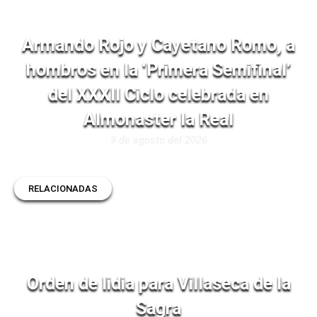
Armando Rojo y Cayetano Romo, a
hombros en la ‘Primera Semifinal’
del XXXII Ciclo celebrada en
Almonaster la Real
9 de agosto del 2026
RELACIONADAS
Orden de lidia para Villaseca de la
Sagra