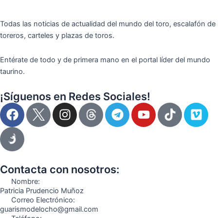
Todas las noticias de actualidad del mundo del toro, escalafón de
toreros, carteles y plazas de toros.
Entérate de todo y de primera mano en el portal líder del mundo
taurino.
¡Síguenos en Redes Sociales!
F
I
T
Y
T
V
a
n
e
o
i
i
c
s
l
u
k
m
e
t
e
t
t
e
b
a
g
u
o
o
o
g
r
b
k
Contacta con nosotros:
o
r
a
e
Nombre:
k
a
m
Patricia Prudencio Muñoz
Correo Electrónico:
m
guarismodelocho@gmail.com