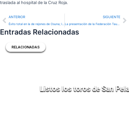
traslada al hospital de la Cruz Roja.
Prev
N
ANTERIOR
SIGUIENTE
Éxito total en la de rejones de Osuna; la terna por la Puerta Grande
La presentación de la Federación Taurina de la provincia de Toledo contará con Tomás Rufo como padrino
Entradas Relacionadas
RELACIONADAS
Listos los toros de San Pel