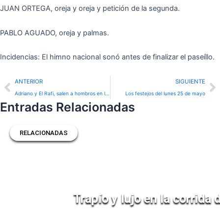
JUAN ORTEGA, oreja y oreja y petición de la segunda.
PABLO AGUADO, oreja y palmas.
Incidencias: El himno nacional sonó antes de finalizar el paseíllo.
Prev
N
ANTERIOR
SIGUIENTE
Adriano y El Rafi, salen a hombros en la matinal de Nimes
Los festejos del lunes 25 de mayo
Entradas Relacionadas
RELACIONADAS
Trapío y lujo en la corrida