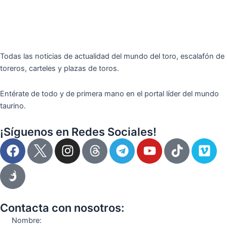
Todas las noticias de actualidad del mundo del toro, escalafón de
toreros, carteles y plazas de toros.
Entérate de todo y de primera mano en el portal líder del mundo
taurino.
¡Síguenos en Redes Sociales!
F
I
T
Y
T
V
a
n
e
o
i
i
c
s
l
u
k
m
e
t
e
t
t
e
b
a
g
u
o
o
o
g
r
b
k
Contacta con nosotros:
o
r
a
e
Nombre: