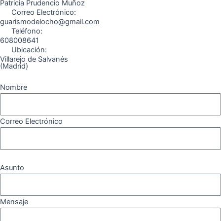
k
a
m
Patricia Prudencio Muñoz
Correo Electrónico:
m
guarismodelocho@gmail.com
Teléfono:
608008641
Ubicación:
Villarejo de Salvanés
(Madrid)
Nombre
Correo Electrónico
Asunto
Mensaje