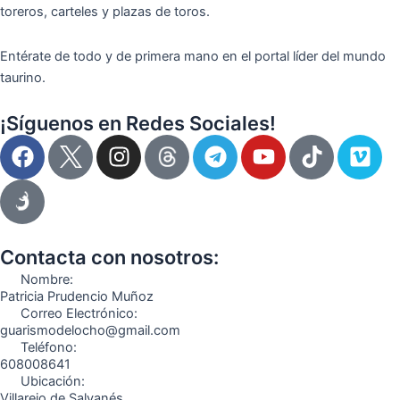
toreros, carteles y plazas de toros.
Entérate de todo y de primera mano en el portal líder del mundo
taurino.
¡Síguenos en Redes Sociales!
F
I
T
Y
T
V
a
n
e
o
i
i
c
s
l
u
k
m
e
t
e
t
t
e
b
a
g
u
o
o
o
g
r
b
k
Contacta con nosotros:
o
r
a
e
Nombre:
k
a
m
Patricia Prudencio Muñoz
Correo Electrónico:
m
guarismodelocho@gmail.com
Teléfono:
608008641
Ubicación:
Villarejo de Salvanés