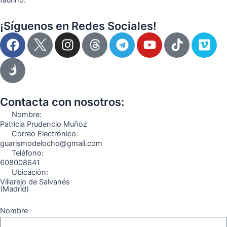
¡Síguenos en Redes Sociales!
F
I
T
Y
T
V
a
n
e
o
i
i
c
s
l
u
k
m
e
t
e
t
t
e
b
a
g
u
o
o
o
g
r
b
k
Contacta con nosotros:
o
r
a
e
Nombre:
k
a
m
Patricia Prudencio Muñoz
Correo Electrónico:
m
guarismodelocho@gmail.com
Teléfono:
608008641
Ubicación:
Villarejo de Salvanés
(Madrid)
Nombre