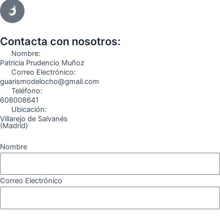
c
s
l
u
k
m
e
t
e
t
t
e
b
a
g
u
o
o
o
g
r
b
k
Contacta con nosotros:
o
r
a
e
Nombre:
k
a
m
Patricia Prudencio Muñoz
Correo Electrónico:
m
guarismodelocho@gmail.com
Teléfono:
608008641
Ubicación:
Villarejo de Salvanés
(Madrid)
Nombre
Correo Electrónico