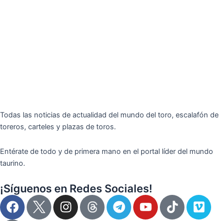
Todas las noticias de actualidad del mundo del toro, escalafón de
toreros, carteles y plazas de toros.
Entérate de todo y de primera mano en el portal líder del mundo
taurino.
¡Síguenos en Redes Sociales!
F
I
T
Y
T
V
a
n
e
o
i
i