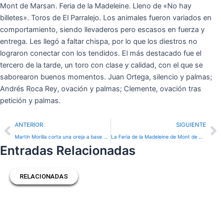
Mont de Marsan. Feria de la Madeleine. Lleno de «No hay
billetes». Toros de El Parralejo. Los animales fueron variados en
comportamiento, siendo llevaderos pero escasos en fuerza y
entrega. Les llegó a faltar chispa, por lo que los diestros no
lograron conectar con los tendidos. El más destacado fue el
tercero de la tarde, un toro con clase y calidad, con el que se
saborearon buenos momentos. Juan Ortega, silencio y palmas;
Andrés Roca Rey, ovación y palmas; Clemente, ovación tras
petición y palmas.
Prev
N
ANTERIOR
SIGUIENTE
Martín Morilla corta una oreja a base de gusto y concepto en una matinal de entrega y disposición en Mont de Marsan
La Feria de la Madeleine de Mont de Marsan tras el objetivo de Emilio Méndez
Entradas Relacionadas
RELACIONADAS