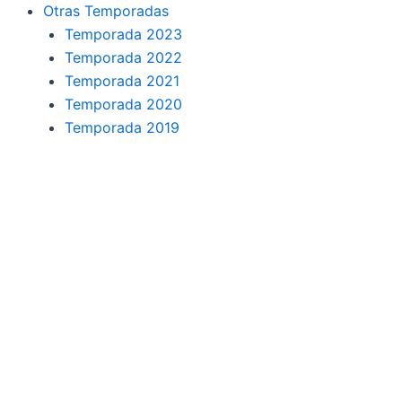
o
r
a
e
Otras Temporadas
k
a
m
Temporada 2023
Temporada 2022
m
Temporada 2021
Temporada 2020
Temporada 2019