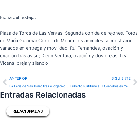
Ficha del festejo:
Plaza de Toros de Las Ventas. Segunda corrida de rejones. Toros
de María Guiomar Cortes de Moura.Los animales se mostraron
variados en entrega y movilidad. Rui Fernandes, ovación y
ovación tras aviso; Diego Ventura, ovación y dos orejas; Lea
Vicens, oreja y silencio
Prev
N
ANTERIOR
SIGUIENTE
La Feria de San Isidro tras el objetivo de Emilio Méndez
Filiberto sustituye a El Cordobés en Yecla
Entradas Relacionadas
RELACIONADAS