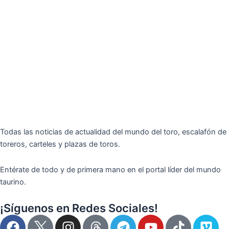
Todas las noticias de actualidad del mundo del toro, escalafón de
toreros, carteles y plazas de toros.
Entérate de todo y de primera mano en el portal líder del mundo
taurino.
¡Síguenos en Redes Sociales!
F
I
T
Y
T
V