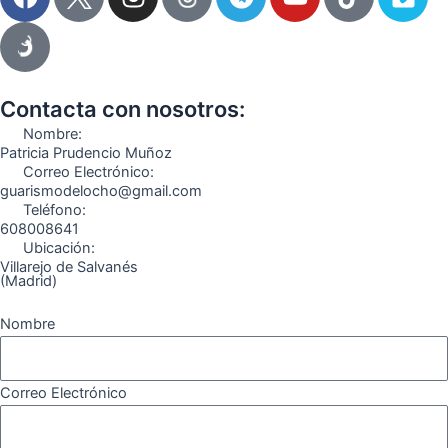
a
n
e
o
i
i
c
s
l
u
k
m
e
t
e
t
t
e
b
a
g
u
o
o
o
g
r
b
k
Contacta con nosotros:
o
r
a
e
Nombre:
k
a
m
Patricia Prudencio Muñoz
Correo Electrónico:
m
guarismodelocho@gmail.com
Teléfono:
608008641
Ubicación:
Villarejo de Salvanés
(Madrid)
Nombre
Correo Electrónico