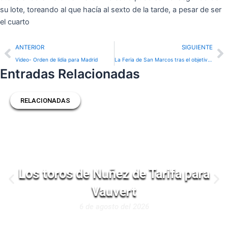
su lote, toreando al que hacía al sexto de la tarde, a pesar de ser
el cuarto
Prev
N
ANTERIOR
SIGUIENTE
Video- Orden de lidia para Madrid
La Feria de San Marcos tras el objetivo de Emilio Méndez
Entradas Relacionadas
RELACIONADAS
Los toros de Nuñez de Tarifa para
Vauvert
6 de agosto del 2026