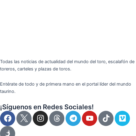
Todas las noticias de actualidad del mundo del toro, escalafón de
toreros, carteles y plazas de toros.
Entérate de todo y de primera mano en el portal líder del mundo
taurino.
¡Síguenos en Redes Sociales!
F
I
T
Y
T
V
a
n
e
o
i
i
c
s
l
u
k
m