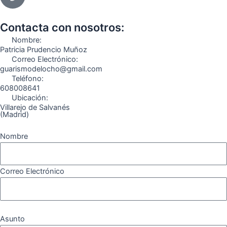
e
t
e
t
t
e
b
a
g
u
o
o
o
g
r
b
k
Contacta con nosotros:
o
r
a
e
Nombre:
k
a
m
Patricia Prudencio Muñoz
Correo Electrónico:
m
guarismodelocho@gmail.com
Teléfono:
608008641
Ubicación:
Villarejo de Salvanés
(Madrid)
Nombre
Correo Electrónico
Asunto