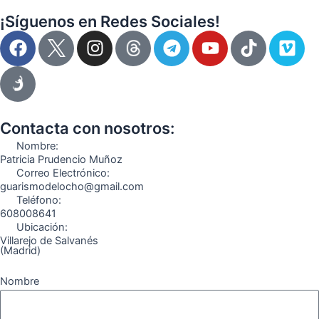
¡Síguenos en Redes Sociales!
F
I
T
Y
T
V
a
n
e
o
i
i
c
s
l
u
k
m
e
t
e
t
t
e
b
a
g
u
o
o
o
g
r
b
k
Contacta con nosotros:
o
r
a
e
Nombre:
k
a
m
Patricia Prudencio Muñoz
Correo Electrónico:
m
guarismodelocho@gmail.com
Teléfono:
608008641
Ubicación:
Villarejo de Salvanés
(Madrid)
Nombre