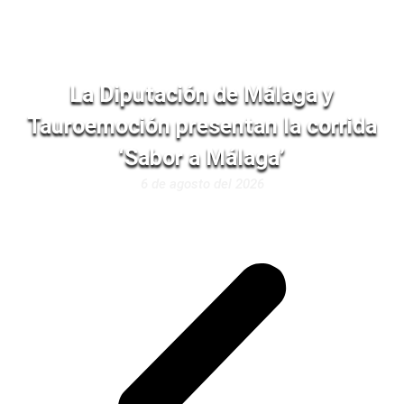
La Diputación de Málaga y
Tauroemoción presentan la corrida
‘Sabor a Málaga’
6 de agosto del 2026