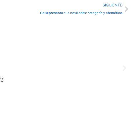
N
SIGUIENTE
Cella presenta sus novilladas: categoría y efeméride
t