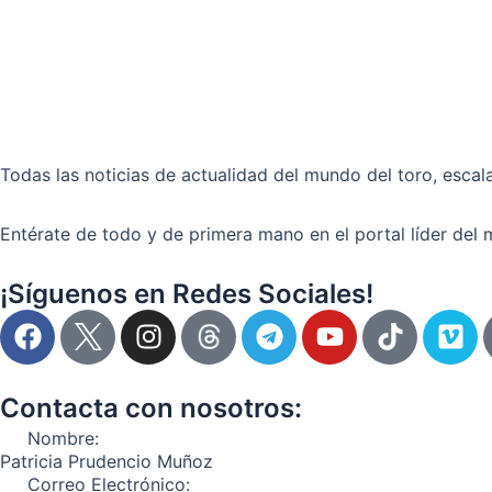
Todas las noticias de actualidad del mundo del toro, escala
Entérate de todo y de primera mano en el portal líder del 
¡Síguenos en Redes Sociales!
F
I
T
Y
T
V
a
n
e
o
i
i
c
s
l
u
k
m
e
t
e
t
t
e
Contacta con nosotros:
b
a
g
u
o
o
Nombre:
o
g
r
b
k
Patricia Prudencio Muñoz
o
r
a
e
Correo Electrónico: