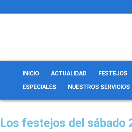
Ir
al
contenido
INICIO
ACTUALIDAD
FESTEJOS
ESPECIALES
NUESTROS SERVICIOS
Los festejos del sábado 