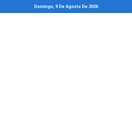
Ir
Domingo, 9 De Agosto De 2026
al
contenido