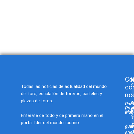
Co
N
co
Todas las noticias de actualidad del mundo
del toro, escalafón de toreros, carteles y
no
plazas de toros.
C
Patr
Prud
E
Muñ
Entérate de todo y de primera mano en el
C
portal líder del mundo taurino.
E
gua
T
608