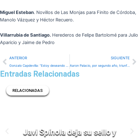
Miguel Esteban
. Novillos de Las Monjas para Finito de Córdoba,
Manolo Vázquez y Héctor Recuero.
Villarrubia de Santiago.
Herederos de Felipe Bartolomé para Julio
Aparicio y Jaime de Pedro
Prev
N
ANTERIOR
SIGUIENTE
Gonzalo Capdevilla: “Estoy deseando recibir el alta para irme a casa y reaparecer lo antes posible”
Aaron Palacio, por segundo año, triunfador de Cella
Entradas Relacionadas
RELACIONADAS
Javi Spínola deja su sello y