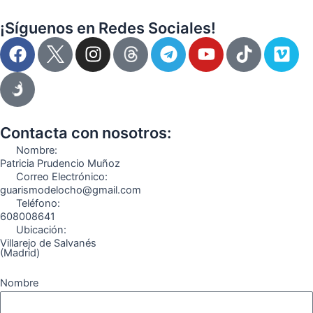
¡Síguenos en Redes Sociales!
F
I
T
Y
T
V
a
n
e
o
i
i
c
s
l
u
k
m
e
t
e
t
t
e
b
a
g
u
o
o
o
g
r
b
k
Contacta con nosotros:
o
r
a
e
Nombre:
k
a
m
Patricia Prudencio Muñoz
Correo Electrónico:
m
guarismodelocho@gmail.com
Teléfono:
608008641
Ubicación:
Villarejo de Salvanés
(Madrid)
Nombre