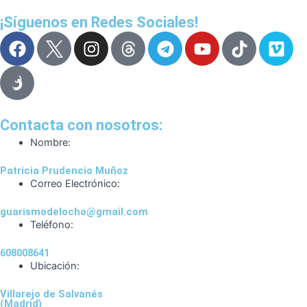
¡Síguenos en Redes Sociales!
F
I
T
Y
T
V
a
n
e
o
i
i
c
s
l
u
k
m
e
t
e
t
t
e
b
a
g
u
o
o
o
g
r
b
k
Contacta con nosotros:
o
r
a
e
Nombre:
k
a
m
Patricia Prudencio Muñoz
m
Correo Electrónico:
guarismodelocho@gmail.com
Teléfono:
608008641
Ubicación:
Villarejo de Salvanés
(Madrid)