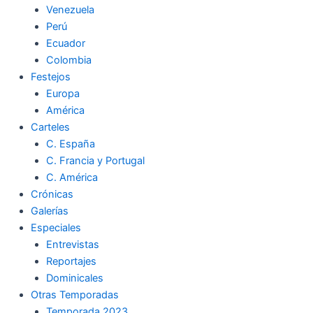
Venezuela
k
a
m
Perú
Ecuador
m
Colombia
Festejos
Europa
América
Carteles
C. España
C. Francia y Portugal
C. América
Crónicas
Galerías
Especiales
Entrevistas
Reportajes
Dominicales
Otras Temporadas
Temporada 2023