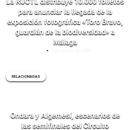
La RUCTL distribuye 10.000 folletos
para anunciar la llegada de la
exposición fotográfica «Toro Bravo,
guardián de la biodiversidad» a
Málaga
5 de agosto del 2026
RELACIONADAS
Ondara y Algemesí, escenarios de
las semifinales del Circuito