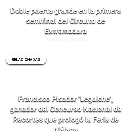
Doble puerta grande en la primera
semifinal del Circuito de
Extremadura
9 de agosto del 2026
RELACIONADAS
Francisco Pisador ‘Leguiche’,
ganador del Concurso Nacional de
Recortes que prologó la Feria de
Málaga