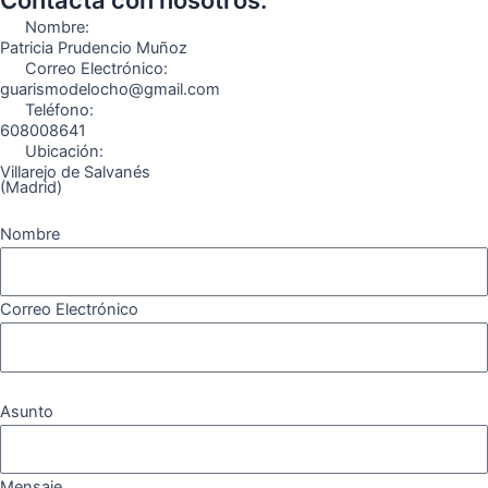
o
r
a
e
Nombre:
k
a
m
Patricia Prudencio Muñoz
Correo Electrónico:
m
guarismodelocho@gmail.com
Teléfono:
608008641
Ubicación:
Villarejo de Salvanés
(Madrid)
Nombre
Correo Electrónico
Asunto
Mensaje