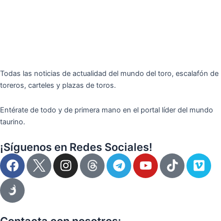
Todas las noticias de actualidad del mundo del toro, escalafón de
toreros, carteles y plazas de toros.
Entérate de todo y de primera mano en el portal líder del mundo
taurino.
¡Síguenos en Redes Sociales!
F
I
T
Y
T
V
a
n
e
o
i
i
c
s
l
u
k
m
e
t
e
t
t
e
b
a
g
u
o
o
o
g
r
b
k
Contacta con nosotros: