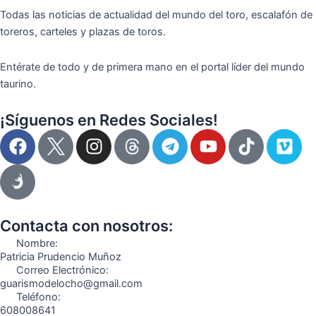
Todas las noticias de actualidad del mundo del toro, escalafón de
toreros, carteles y plazas de toros.
Entérate de todo y de primera mano en el portal líder del mundo
taurino.
¡Síguenos en Redes Sociales!
F
I
T
Y
T
V
a
n
e
o
i
i
c
s
l
u
k
m
e
t
e
t
t
e
b
a
g
u
o
o
o
g
r
b
k
Contacta con nosotros:
o
r
a
e
Nombre:
k
a
m
Patricia Prudencio Muñoz
Correo Electrónico:
m
guarismodelocho@gmail.com
Teléfono:
608008641