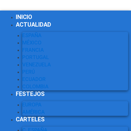
INICIO
ACTUALIDAD
ESPAÑA
MÉXICO
FRANCIA
PORTUGAL
VENEZUELA
PERÚ
ECUADOR
COLOMBIA
FESTEJOS
EUROPA
AMÉRICA
CARTELES
C. ESPAÑA