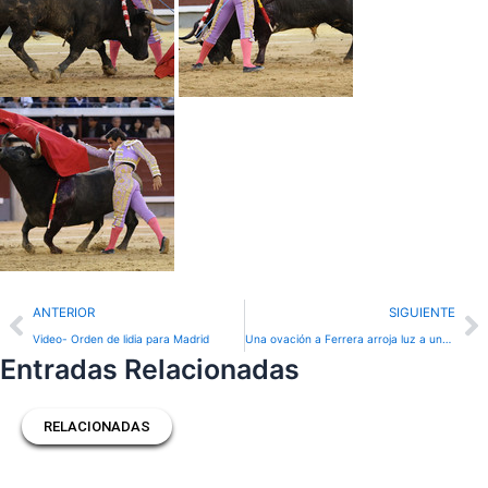
Prev
N
ANTERIOR
SIGUIENTE
Video- Orden de lidia para Madrid
Una ovación a Ferrera arroja luz a una tarde gris en Madrid
Entradas Relacionadas
RELACIONADAS