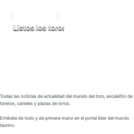
Listos los toros de San Pelayo para 
7 de agosto
Todas las noticias de actualidad del mundo del toro, escalafón de
toreros, carteles y plazas de toros.
Entérate de todo y de primera mano en el portal líder del mundo
taurino.