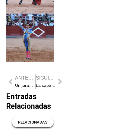
Prev
Next
ANTERIOR
SIGUIENTE
Un jurado de lujo para el Circuito de Castilla y León
La capacidad y dimensión de Marco Pérez abren la Puerta Grande en Salamanca
Entradas
Relacionadas
RELACIONADAS