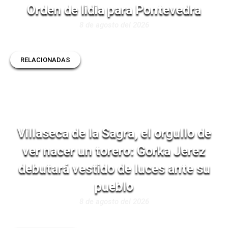
Orden de lidia para Pontevedra
8 de agosto del 2026
RELACIONADAS
Villaseca de la Sagra, el orgullo de
ver nacer un torero: Gorka Jerez
debutará vestido de luces ante su
pueblo
8 de agosto del 2026