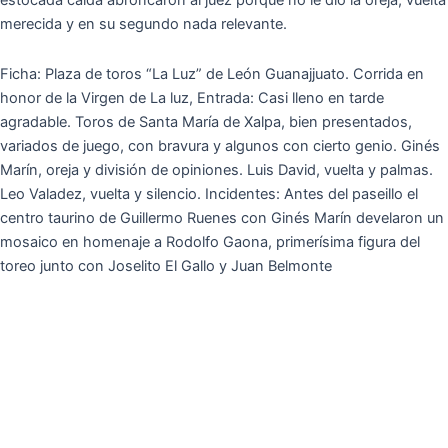
estocada caída abroncaron al juez porque no le dió la oreja, vuelta
merecida y en su segundo nada relevante.
Ficha: Plaza de toros “La Luz” de León Guanajjuato. Corrida en
honor de la Virgen de La luz, Entrada: Casi lleno en tarde
agradable. Toros de Santa María de Xalpa, bien presentados,
variados de juego, con bravura y algunos con cierto genio. Ginés
Marín, oreja y división de opiniones. Luis David, vuelta y palmas.
Leo Valadez, vuelta y silencio. Incidentes: Antes del paseillo el
centro taurino de Guillermo Ruenes con Ginés Marín develaron un
mosaico en homenaje a Rodolfo Gaona, primerísima figura del
toreo junto con Joselito El Gallo y Juan Belmonte