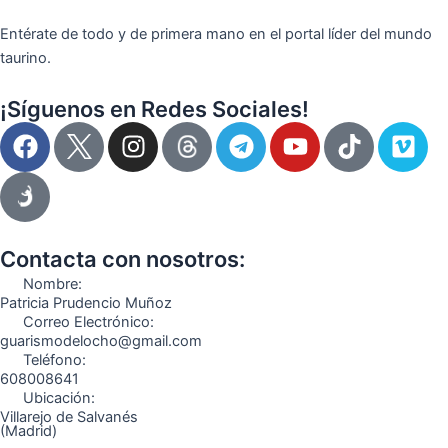
Entérate de todo y de primera mano en el portal líder del mundo
taurino.
¡Síguenos en Redes Sociales!
F
I
T
Y
T
V
a
n
e
o
i
i
c
s
l
u
k
m
e
t
e
t
t
e
b
a
g
u
o
o
o
g
r
b
k
Contacta con nosotros:
o
r
a
e
Nombre:
k
a
m
Patricia Prudencio Muñoz
Correo Electrónico:
m
guarismodelocho@gmail.com
Teléfono:
608008641
Ubicación:
Villarejo de Salvanés
(Madrid)