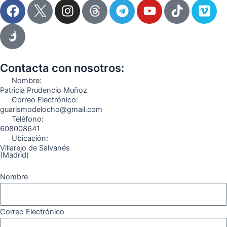
F
I
T
Y
T
V
a
n
e
o
i
i
c
s
l
u
k
m
e
t
e
t
t
e
b
a
g
u
o
o
o
g
r
b
k
Contacta con nosotros:
o
r
a
e
Nombre:
k
a
m
Patricia Prudencio Muñoz
Correo Electrónico:
m
guarismodelocho@gmail.com
Teléfono:
608008641
Ubicación:
Villarejo de Salvanés
(Madrid)
Nombre
Correo Electrónico