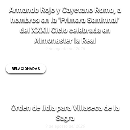
Armando Rojo y Cayetano Romo, a
hombros en la ‘Primera Semifinal’
del XXXII Ciclo celebrada en
Almonaster la Real
9 de agosto del 2026
RELACIONADAS
Orden de lidia para Villaseca de la
Sagra
9 de agosto del 2026