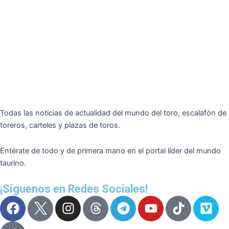
Todas las noticias de actualidad del mundo del toro, escalafón de
toreros, carteles y plazas de toros.
Entérate de todo y de primera mano en el portal líder del mundo
taurino.
¡Síguenos en Redes Sociales!
F
I
T
Y
T
V
a
n
e
o
i
i
c
s
l
u
k
m