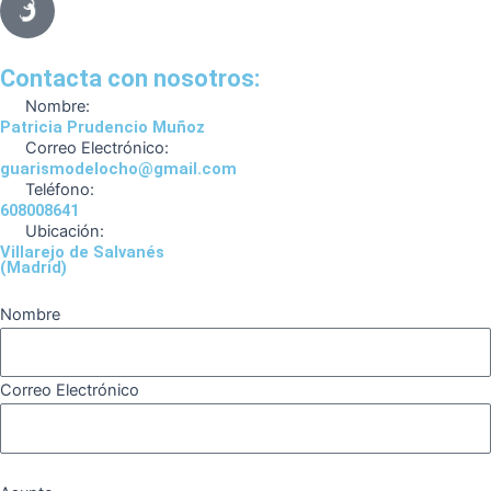
e
t
e
t
t
e
b
a
g
u
o
o
o
g
r
b
k
Contacta con nosotros:
o
r
a
e
Nombre:
k
a
m
Patricia Prudencio Muñoz
Correo Electrónico:
m
guarismodelocho@gmail.com
Teléfono:
608008641
Ubicación:
Villarejo de Salvanés
(Madrid)
Nombre
Correo Electrónico