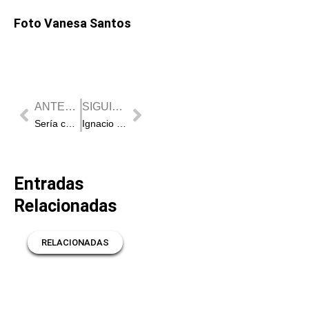
Foto Vanesa Santos
Prev
Next
ANTERIOR
SIGUIENTE
Sería corrida de Sobral para la feria de Cenicientos
Ignacio Garibay se alza con el Certamen de Promesas de Nuestra Tierra y abre la Puerta Grande en Fontanar
Entradas
Relacionadas
RELACIONADAS
RELACIONADAS