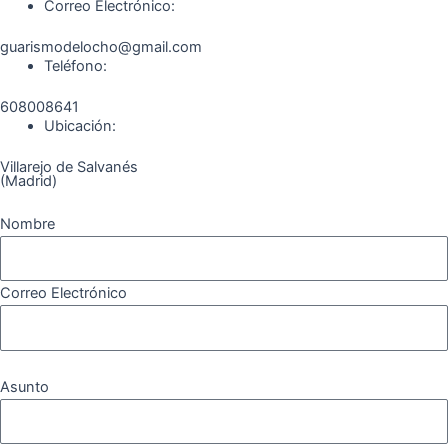
Correo Electrónico:
o
g
r
b
k
guarismodelocho@gmail.com
Teléfono:
o
r
a
e
608008641
k
a
m
Ubicación:
Villarejo de Salvanés
m
(Madrid)
Nombre
Correo Electrónico
Asunto