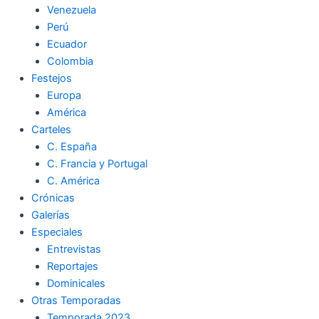
Venezuela
k
a
m
Perú
Ecuador
m
Colombia
Festejos
Europa
América
Carteles
C. España
C. Francia y Portugal
C. América
Crónicas
Galerías
Especiales
Entrevistas
Reportajes
Dominicales
Otras Temporadas
Temporada 2023