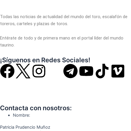
Todas las noticias de actualidad del mundo del toro, escalafón de
toreros, carteles y plazas de toros.
Entérate de todo y de primera mano en el portal líder del mundo
taurino.
¡Síguenos en Redes Sociales!
F
I
T
Y
T
V
a
n
e
o
i
i
c
s
l
u
k
m
Contacta con nosotros:
e
t
e
t
t
e
Nombre:
b
a
g
u
o
o
Patricia Prudencio Muñoz