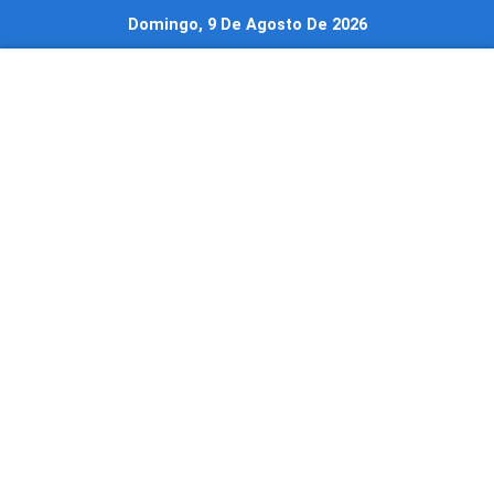
Ir
Domingo, 9 De Agosto De 2026
al
contenido