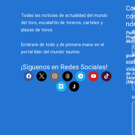
Co
N
co
Todas las noticias de actualidad del mundo
del toro, escalafón de toreros, carteles y
no
plazas de toros.
C
Patr
Prud
E
Muñ
Entérate de todo y de primera mano en el
C
portal líder del mundo taurino.
E
gua
T
608
¡Síguenos en Redes Sociales!
U
Villa
F
I
V
T
Y
T
de
A
Salv
a
n
i
e
o
i
(Mad
c
s
m
l
u
k
e
t
e
e
t
t
b
a
o
g
u
o
M
o
g
r
b
k
o
r
a
e
k
a
m
m