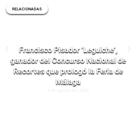
RELACIONADAS
Francisco Pisador ‘Leguiche’,
ganador del Concurso Nacional de
Recortes que prologó la Feria de
Málaga
9 de agosto del 2026