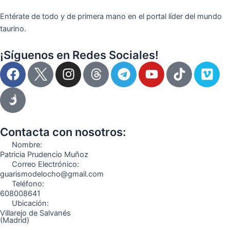
Entérate de todo y de primera mano en el portal líder del mundo
taurino.
¡Síguenos en Redes Sociales!
F
I
T
Y
T
V
a
n
e
o
i
i
c
s
l
u
k
m
e
t
e
t
t
e
b
a
g
u
o
o
o
g
r
b
k
Contacta con nosotros:
o
r
a
e
Nombre:
k
a
m
Patricia Prudencio Muñoz
Correo Electrónico:
m
guarismodelocho@gmail.com
Teléfono:
608008641
Ubicación:
Villarejo de Salvanés
(Madrid)