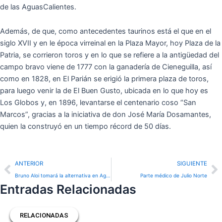
de las AguasCalientes.
Además, de que, como antecedentes taurinos está el que en el
siglo XVII y en le época virreinal en la Plaza Mayor, hoy Plaza de la
Patria, se corrieron toros y en lo que se refiere a la antigüedad del
campo bravo viene de 1777 con la ganadería de Cieneguilla, así
como en 1828, en El Parián se erigió la primera plaza de toros,
para luego venir la de El Buen Gusto, ubicada en lo que hoy es
Los Globos y, en 1896, levantarse el centenario coso “San
Marcos”, gracias a la iniciativa de don José María Dosamantes,
quien la construyó en un tiempo récord de 50 días.
Prev
N
ANTERIOR
SIGUIENTE
Bruno Aloi tomará la alternativa en Aguascalientes
Parte médico de Julio Norte
Entradas Relacionadas
RELACIONADAS