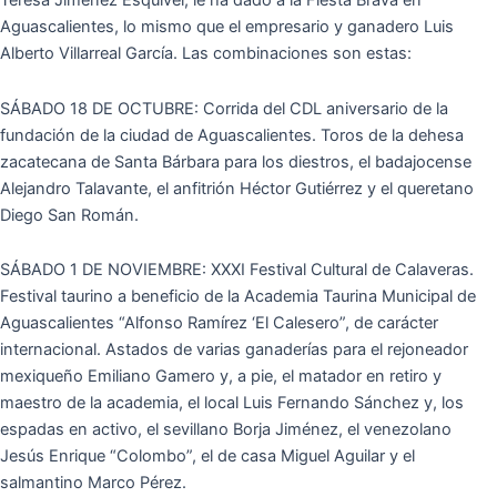
Teresa Jiménez Esquivel, le ha dado a la Fiesta Brava en
Aguascalientes, lo mismo que el empresario y ganadero Luis
Alberto Villarreal García. Las combinaciones son estas:
SÁBADO 18 DE OCTUBRE: Corrida del CDL aniversario de la
fundación de la ciudad de Aguascalientes. Toros de la dehesa
zacatecana de Santa Bárbara para los diestros, el badajocense
Alejandro Talavante, el anfitrión Héctor Gutiérrez y el queretano
Diego San Román.
SÁBADO 1 DE NOVIEMBRE: XXXI Festival Cultural de Calaveras.
Festival taurino a beneficio de la Academia Taurina Municipal de
Aguascalientes “Alfonso Ramírez ‘El Calesero”, de carácter
internacional. Astados de varias ganaderías para el rejoneador
mexiqueño Emiliano Gamero y, a pie, el matador en retiro y
maestro de la academia, el local Luis Fernando Sánchez y, los
espadas en activo, el sevillano Borja Jiménez, el venezolano
Jesús Enrique “Colombo”, el de casa Miguel Aguilar y el
salmantino Marco Pérez.